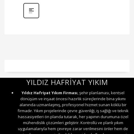
YILDIZ HAFRİYAT YIKIM
Yıldız Hafriyat Yıkım Firması
, şehir planlaması, kentsel
dönüşüm ve inşaat öncesi hazırlık süreçlerinde bina yıkımı
alanında uzmanlaşmış, profesyonel hizmet sunan köklü bir
firmadır. Yıkım projelerinde çevre güvenliği, iş sağlığı ve teknik
hassasiyetleri ön planda tutarak, her yapının durumuna özel
mühendislik çözümleri geliştirir. Kontrollü ve planlı yıkım
uygulamalarıyla hem çevreye zarar verilmesini önler hem de