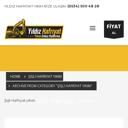
YILDIZ HAFRİYAT YIKIM BİZE ULAŞIN:
(0534) 500 48 28
FİYAT
AL
HOME
ŞIŞLI HAFRIYAT YIKIM
ARCHIVE FROM CATEGORY "ŞIŞLI HAFRIYAT YIKIM"
Category: Şişli Hafriyat yıkım
Şişli Hafriyat yıkım