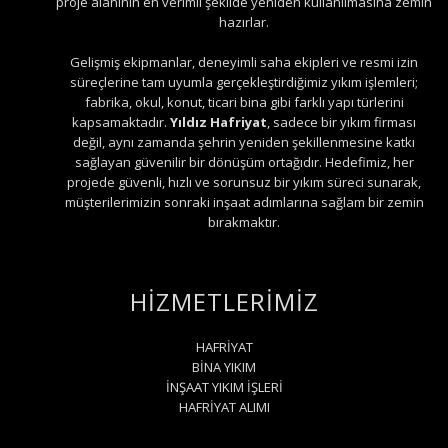
proje alanının en verimli şekilde yeniden kullanılmasına zemin
hazırlar.
Gelişmiş ekipmanlar, deneyimli saha ekipleri ve resmi izin
süreçlerine tam uyumla gerçekleştirdiğimiz yıkım işlemleri;
fabrika, okul, konut, ticari bina gibi farklı yapı türlerini
kapsamaktadır.
Yıldız Hafriyat
, sadece bir yıkım firması
değil, aynı zamanda şehrin yeniden şekillenmesine katkı
sağlayan güvenilir bir dönüşüm ortağıdır. Hedefimiz, her
projede güvenli, hızlı ve sorunsuz bir yıkım süreci sunarak,
müşterilerimizin sonraki inşaat adımlarına sağlam bir zemin
bırakmaktır.
HİZMETLERİMİZ
HAFRİYAT
BİNA YIKIM
İNŞAAT YIKIM İŞLERİ
HAFRİYAT ALIMI