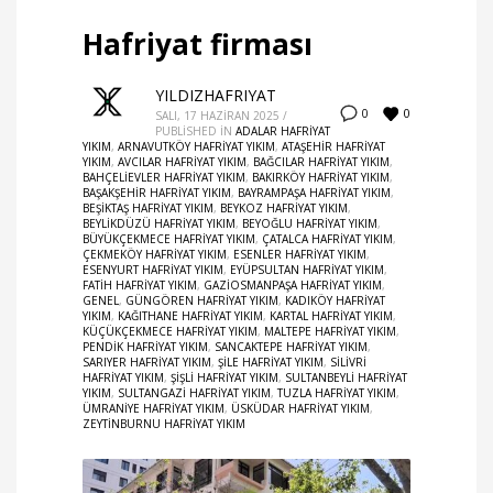
Hafriyat firması
YILDIZHAFRIYAT
0
0
SALI, 17 HAZIRAN 2025
/
PUBLISHED IN
ADALAR HAFRIYAT
YIKIM
,
ARNAVUTKÖY HAFRIYAT YIKIM
,
ATAŞEHIR HAFRIYAT
YIKIM
,
AVCILAR HAFRIYAT YIKIM
,
BAĞCILAR HAFRIYAT YIKIM
,
BAHÇELIEVLER HAFRIYAT YIKIM
,
BAKIRKÖY HAFRIYAT YIKIM
,
BAŞAKŞEHIR HAFRIYAT YIKIM
,
BAYRAMPAŞA HAFRIYAT YIKIM
,
BEŞIKTAŞ HAFRIYAT YIKIM
,
BEYKOZ HAFRIYAT YIKIM
,
BEYLIKDÜZÜ HAFRIYAT YIKIM
,
BEYOĞLU HAFRIYAT YIKIM
,
BÜYÜKÇEKMECE HAFRIYAT YIKIM
,
ÇATALCA HAFRIYAT YIKIM
,
ÇEKMEKÖY HAFRIYAT YIKIM
,
ESENLER HAFRIYAT YIKIM
,
ESENYURT HAFRIYAT YIKIM
,
EYÜPSULTAN HAFRIYAT YIKIM
,
FATIH HAFRIYAT YIKIM
,
GAZIOSMANPAŞA HAFRIYAT YIKIM
,
GENEL
,
GÜNGÖREN HAFRIYAT YIKIM
,
KADIKÖY HAFRIYAT
YIKIM
,
KAĞITHANE HAFRIYAT YIKIM
,
KARTAL HAFRIYAT YIKIM
,
KÜÇÜKÇEKMECE HAFRIYAT YIKIM
,
MALTEPE HAFRIYAT YIKIM
,
PENDIK HAFRIYAT YIKIM
,
SANCAKTEPE HAFRIYAT YIKIM
,
SARIYER HAFRIYAT YIKIM
,
ŞILE HAFRIYAT YIKIM
,
SILIVRI
HAFRIYAT YIKIM
,
ŞIŞLI HAFRIYAT YIKIM
,
SULTANBEYLI HAFRIYAT
YIKIM
,
SULTANGAZI HAFRIYAT YIKIM
,
TUZLA HAFRIYAT YIKIM
,
ÜMRANIYE HAFRIYAT YIKIM
,
ÜSKÜDAR HAFRIYAT YIKIM
,
ZEYTINBURNU HAFRIYAT YIKIM